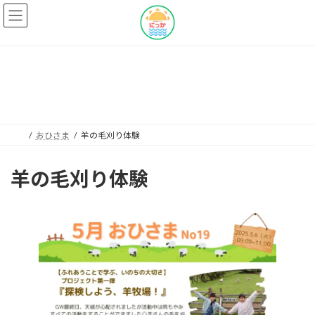
コ
ナ
ン
ビ
テ
ゲ
ン
ー
ツ
シ
へ
ョ
おひさま
ス
ン
キ
に
ッ
移
プ
動
おひさま
羊の毛刈り体験
羊の毛刈り体験